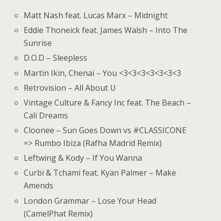
Matt Nash feat. Lucas Marx – Midnight
Eddie Thoneick feat. James Walsh – Into The
Sunrise
D.O.D – Sleepless
Martin Ikin, Chenai – You <3<3<3<3<3<3<3
Retrovision – All About U
Vintage Culture & Fancy Inc feat. The Beach –
Cali Dreams
Cloonee – Sun Goes Down vs #CLASSICONE
=> Rumbo Ibiza (Rafha Madrid Remix)
Leftwing & Kody – If You Wanna
Curbi & Tchami feat. Kyan Palmer – Make
Amends
London Grammar – Lose Your Head
(CamelPhat Remix)