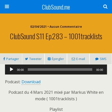
ClubSound.me
02/04/2021 • Aucun Commentaire
ClubSound S11 Ep.283 – 1001tracklists
Partager
Tweeter
Épingler
E-mail
SMS
Lecteur
00:00
00:00
audio
Podcast:
Download
Podcast du 4 Mars 2021 mixé par Markus White en
mode ( 1001tracklists )
Playlist