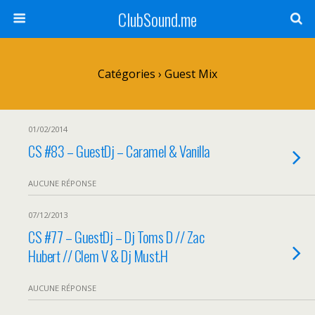
ClubSound.me
Catégories ›
Guest Mix
01/02/2014
CS #83 – GuestDj – Caramel & Vanilla
AUCUNE RÉPONSE
07/12/2013
CS #77 – GuestDj – Dj Toms D // Zac
Hubert // Clem V & Dj Must.H
AUCUNE RÉPONSE