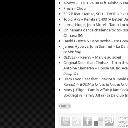
Alonzo – TOUT VA BIEN ft. Ninho & N
Fresh – Chop
ZEG P feat. Hamza, SCH – FADE UP vs F
Topic, A7S – Kernkraft 400 (A Better Da
Lorna, Hugel, Jenn Morel – Tamo Loco
Oh nanana dance challenge tik tok so
Ohnana 5G
David Guetta & Bebe Rexha – I’m Goo
James Hype vs. John Summit – La Danz
ce Mashup
OLDIES ->
Keen’v – Ma vie au soleil
Original Dens feat. Céphaz – I’m in th
Antoine Clamaran – House Music (A
l’Acap là !
Black Eyed Peas feat. Shakira & Davi
Remix)
-> BOOM !!!
la la la la la la la la la
Mary J. Blige – Family Affair (Liam Se
Bootleg) vs Family Affair (In Da Club I
Club'40
Cet art
catégo
Vous 