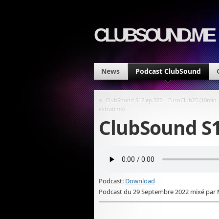
CLUBSOUND.ME
News
Podcast ClubSound
«
ClubSound S12 ep.322 – EuroClub25 (10min
extratime)
ClubSound S1
Podcast:
Download
Podcast du 29 Septembre 2022 mixé par M