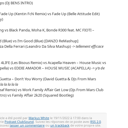
aps (DJ BENS INTRO)
ade Up (Kentin FcN Remix) vs Fade Up (Belle Attitude Edit)
y)
ng vs Black Panda, Moha K, Bonde R300 feat. MC FIOTI –
d (Blue) vs I’m Good (Blue) [DANZO ReMashup]
a Della Ferrari (Leandro Da Silva Mashup)
-> tellement efficace
is 4LIFE (Les Bisous Remix) vs Acapella Heaven – House Music vs
capella) vs EDDIE AMADOR – HOUSE MUSIC (ACAPELLA)
-> y’a de
d Guetta – Don’t You Worry (David Guetta & DJs From Mars
 la la la la la
aleaf Remix) vs Work Family Affair Get Low (Djs From Mars Club
ntro) vs Family Affair 2k20 (Squared Bootleg)
icle a été posté par
Markus White
le 19/11/2022 à 17:00 dans la
rie
Podcast ClubSound
. Suivez les réponses de ce poste avec
RSS 2.0
.
pouvez
laisser un commentaire
ou
un trackback
de votre propre site.