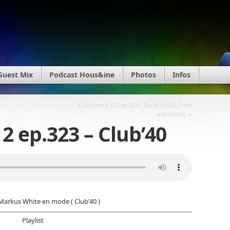
Guest Mix
Podcast Hous&ine
Photos
Infos
ClubSound S12 ep.325 – EuroClub25 (7min
»
extratime)
2 ep.323 – Club’40
arkus White en mode ( Club’40 )
Playlist