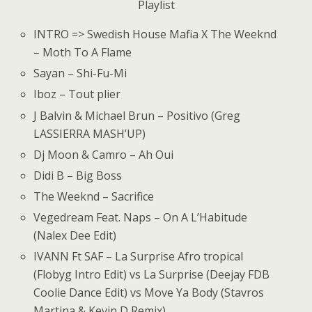
Playlist
INTRO => Swedish House Mafia X The Weeknd
– Moth To A Flame
Sayan – Shi-Fu-Mi
Iboz – Tout plier
J Balvin & Michael Brun – Positivo (Greg
LASSIERRA MASH’UP)
Dj Moon & Camro – Ah Oui
Didi B – Big Boss
The Weeknd – Sacrifice
Vegedream Feat. Naps – On A L’Habitude
(Nalex Dee Edit)
IVANN Ft SAF – La Surprise Afro tropical
(Flobyg Intro Edit) vs La Surprise (Deejay FDB
Coolie Dance Edit) vs Move Ya Body (Stavros
Martina & Kevin D Remix)