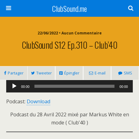
ClubSound.me
22/06/2022 • Aucun Commentaire
ClubSound S12 Ep.310 – Club’40
Partager
Tweeter
Épingler
E-mail
SMS
Lecteur
00:00
00:00
audio
Podcast:
Download
Podcast du 28 Avril 2022 mixé par Markus White en
mode ( Club’40 )