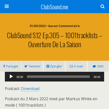
ClubSound.me
31/03/2022 • Aucun Commentaire
ClubSound S12 Ep.305 – 1001tracklists –
Ouverture De La Saison
Partager
Tweeter
Épingler
E-mail
SMS
Lecteur
00:00
00:00
audio
Podcast:
Download
Podcast du 3 Mars 2022 mixé par Markus White en
mode ( 1001tracklists )