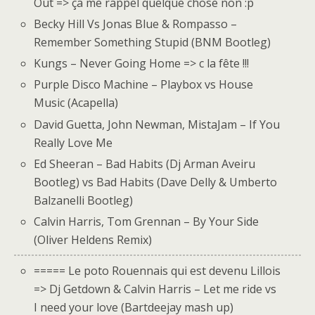
Out => ça me rappel quelque chose non :p
Becky Hill Vs Jonas Blue & Rompasso –
Remember Something Stupid (BNM Bootleg)
Kungs – Never Going Home => c la fête !!!
Purple Disco Machine – Playbox vs House
Music (Acapella)
David Guetta, John Newman, MistaJam – If You
Really Love Me
Ed Sheeran – Bad Habits (Dj Arman Aveiru
Bootleg) vs Bad Habits (Dave Delly & Umberto
Balzanelli Bootleg)
Calvin Harris, Tom Grennan – By Your Side
(Oliver Heldens Remix)
===== Le poto Rouennais qui est devenu Lillois
=> Dj Getdown & Calvin Harris – Let me ride vs
I need your love (Bartdeejay mash up)