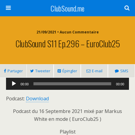
ClubSound.me
21/09/2021 • Aucun Commentaire
ClubSound S11 Ep.296 – EuroClub25
Partager
Tweeter
Épingler
E-mail
SMS
Lecteur
00:00
00:00
audio
Podcast:
Download
Podcast du 16 Septembre 2021 mixé par Markus
White en mode ( EuroClub25 )
Playlist