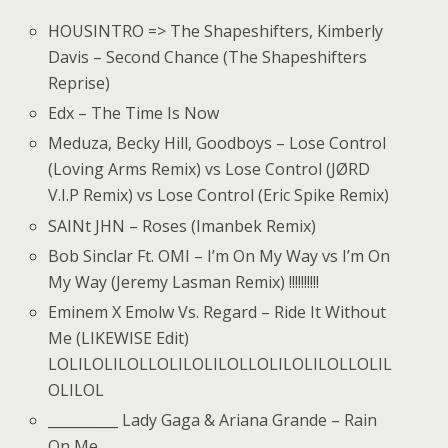
HOUSINTRO => The Shapeshifters, Kimberly
Davis – Second Chance (The Shapeshifters
Reprise)
Edx – The Time Is Now
Meduza, Becky Hill, Goodboys – Lose Control
(Loving Arms Remix) vs Lose Control (JØRD
V.I.P Remix) vs Lose Control (Eric Spike Remix)
SAINt JHN – Roses (Imanbek Remix)
Bob Sinclar Ft. OMI – I’m On My Way vs I’m On
My Way (Jeremy Lasman Remix) !!!!!!!!!!
Eminem X Emolw Vs. Regard – Ride It Without
Me (LIKEWISE Edit)
LOLILOLILOLLOLILOLILOLLOLILOLILOLLOLIL
OLILOL
__________ Lady Gaga & Ariana Grande – Rain
On Me __________