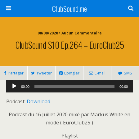
ClubSound.me
08/08/2020 • Aucun Commentaire
ClubSound S10 Ep.264 – EuroClub25
Partager
Tweeter
Épingler
E-mail
SMS
Lecteur
00:00
00:00
audio
Podcast:
Download
Podcast du 16 Juillet 2020 mixé par Markus White en
mode ( EuroClub25 )
Playlist