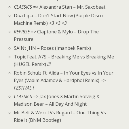
CLASSICS =>
Alexandra Stan – Mr. Saxobeat
Dua Lipa – Don’t Start Now (Purple Disco
Machine Remix)
<3 <3 <3
REPRISE =>
Claptone & Mylo – Drop The
Pressure
SAINt JHN – Roses (Imanbek Remix)
Topic Feat. A7S – Breaking Me vs Breaking Me
(HUGEL Remix)
!!!
Robin Schulz Ft. Alida – In Your Eyes vs In Your
Eyes (Vadim Adamov & Hardphol Remix)
=>
FESTIVAL !
CLASSICS =>
Jax Jones X Martin Solveig X
Madison Beer – All Day And Night
Mr Belt & Wezol Vs Regard – One Thing Vs
Ride It (BNM Bootleg)