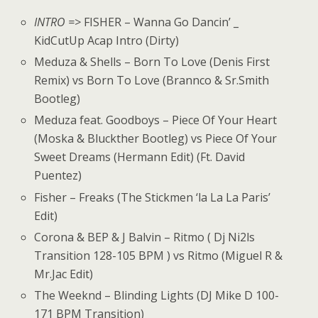
INTRO =>
FISHER – Wanna Go Dancin’ _
KidCutUp Acap Intro (Dirty)
Meduza & Shells – Born To Love (Denis First
Remix) vs Born To Love (Brannco & Sr.Smith
Bootleg)
Meduza feat. Goodboys – Piece Of Your Heart
(Moska & Bluckther Bootleg) vs Piece Of Your
Sweet Dreams (Hermann Edit) (Ft. David
Puentez)
Fisher – Freaks (The Stickmen ‘la La La Paris’
Edit)
Corona & BEP & J Balvin – Ritmo ( Dj Ni2ls
Transition 128-105 BPM ) vs Ritmo (Miguel R &
Mr.Jac Edit)
The Weeknd – Blinding Lights (DJ Mike D 100-
171 BPM Transition)