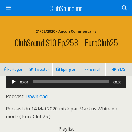
ClubSound.me
21/06/2020 • Aucun Commentaire
ClubSound S10 Ep.258 – EuroClub25
Partager
Tweeter
Épingler
E-mail
SMS
Lecteur
00:00
00:00
audio
Podcast:
Download
Podcast du 14 Mai 2020 mixé par Markus White en
mode ( EuroClub25 )
Playlist