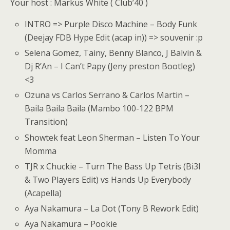
Your host : Markus White ( Club’40 )
INTRO => Purple Disco Machine – Body Funk
(Deejay FDB Hype Edit (acap in)) => souvenir :p
Selena Gomez, Tainy, Benny Blanco, J Balvin &
Dj R’An – I Can’t Papy (Jeny preston Bootleg)
<3
Ozuna vs Carlos Serrano & Carlos Martin –
Baila Baila Baila (Mambo 100-122 BPM
Transition)
Showtek feat Leon Sherman – Listen To Your
Momma
TJR x Chuckie – Turn The Bass Up Tetris (Bi3l
& Two Players Edit) vs Hands Up Everybody
(Acapella)
Aya Nakamura – La Dot (Tony B Rework Edit)
Aya Nakamura – Pookie