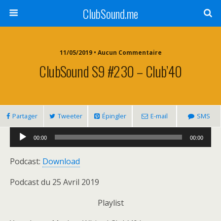
ClubSound.me
11/05/2019 • Aucun Commentaire
ClubSound S9 #230 – Club’40
Partager
Tweeter
Épingler
E-mail
SMS
Lecteur
00:00
00:00
audio
Podcast:
Download
Podcast du 25 Avril 2019
Playlist