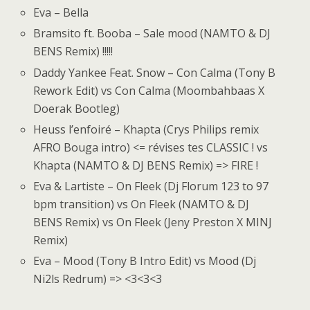
Eva – Bella
Bramsito ft. Booba – Sale mood (NAMTO & DJ
BENS Remix) !!!!!
Daddy Yankee Feat. Snow – Con Calma (Tony B
Rework Edit) vs Con Calma (Moombahbaas X
Doerak Bootleg)
Heuss l’enfoiré – Khapta (Crys Philips remix
AFRO Bouga intro) <= révises tes CLASSIC ! vs
Khapta (NAMTO & DJ BENS Remix) => FIRE !
Eva & Lartiste – On Fleek (Dj Florum 123 to 97
bpm transition) vs On Fleek (NAMTO & DJ
BENS Remix) vs On Fleek (Jeny Preston X MINJ
Remix)
Eva – Mood (Tony B Intro Edit) vs Mood (Dj
Ni2ls Redrum) => <3<3<3