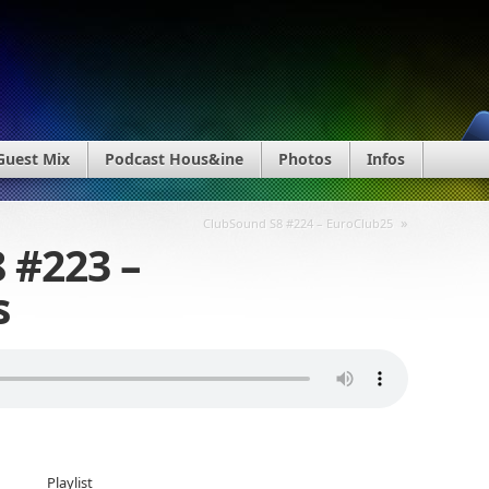
Guest Mix
Podcast Hous&ine
Photos
Infos
»
ClubSound S8 #224 – EuroClub25
 #223 –
s
Playlist