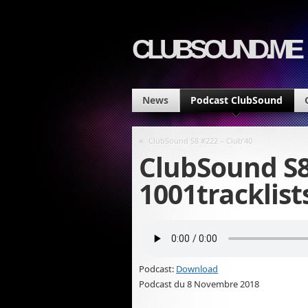
CLUBSOUND.ME
News
Podcast ClubSound
«
ClubSound S8 #222 – Club’40
ClubSound S8
1001tracklist
Podcast:
Download
Podcast du 8 Novembre 2018