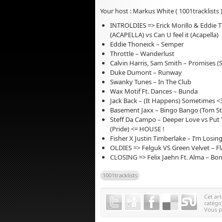
Your host : Markus White ( 1001tracklists 
INTROLDIES => Erick Morillo & Eddie T
(ACAPELLA) vs Can U feel it (Acapella)
Eddie Thoneick – Semper
Throttle – Wanderlust
Calvin Harris, Sam Smith – Promises 
Duke Dumont – Runway
Swanky Tunes – In The Club
Wax Motif Ft. Dances – Bunda
Jack Back – (It Happens) Sometimes <
Basement Jaxx – Bingo Bango (Tom Staa
Steff Da Campo – Deeper Love vs Put 
(Pride) <= HOUSE !
Fisher X Justin Timberlake – I’m Losi
OLDIES => Felguk VS Green Velvet – Fl
CLOSING => Felix Jaehn Ft. Alma – Bon
1001tracklists
Cet art
catégo
Vous 