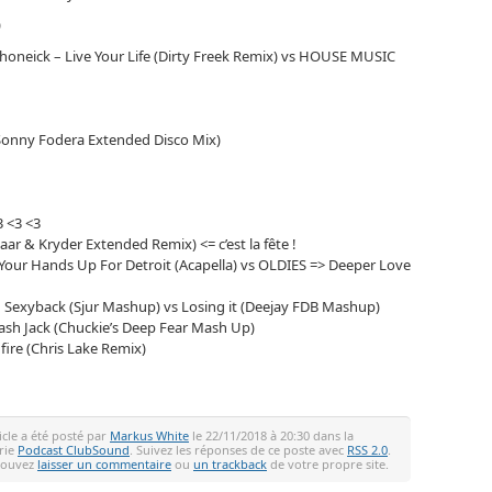
)
honeick – Live Your Life (Dirty Freek Remix) vs HOUSE MUSIC
(Sonny Fodera Extended Disco Mix)
3 <3 <3
r & Kryder Extended Remix) <= c’est la fête !
Your Hands Up For Detroit (Acapella) vs OLDIES => Deeper Love
ng Sexyback (Sjur Mashup) vs Losing it (Deejay FDB Mashup)
ash Jack (Chuckie’s Deep Fear Mash Up)
fire (Chris Lake Remix)
icle a été posté par
Markus White
le 22/11/2018 à 20:30 dans la
rie
Podcast ClubSound
. Suivez les réponses de ce poste avec
RSS 2.0
.
pouvez
laisser un commentaire
ou
un trackback
de votre propre site.