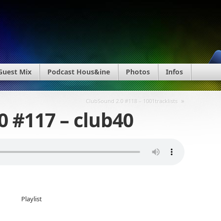
Guest Mix
Podcast Hous&ine
Photos
Infos
»
ClubSound 2.0 #118 – 1001tracklists
0 #117 – club40
Playlist