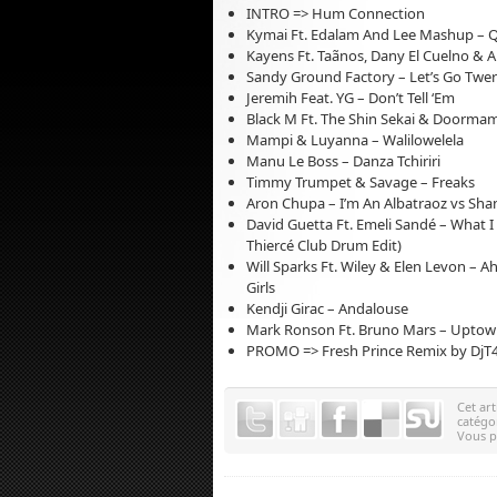
INTRO => Hum Connection
Kymai Ft. Edalam And Lee Mashup – Qu
Kayens Ft. Taãnos, Dany El Cuelno & 
Sandy Ground Factory – Let’s Go Twe
Jeremih Feat. YG – Don’t Tell ‘Em
Black M Ft. The Shin Sekai & Doormam
Mampi & Luyanna – Walilowelela
Manu Le Boss – Danza Tchiriri
Timmy Trumpet & Savage – Freaks
Aron Chupa – I’m An Albatraoz vs Sha
David Guetta Ft. Emeli Sandé – What
Thiercé Club Drum Edit)
Will Sparks Ft. Wiley & Elen Levon – 
Girls
Kendji Girac – Andalouse
Mark Ronson Ft. Bruno Mars – Upto
PROMO => Fresh Prince Remix by DjT
Cet art
catégo
Vous 