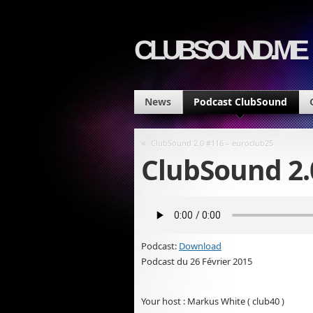
CLUBSOUND.ME
News
Podcast ClubSound
«
ClubSound 2.0 #116 – euroclub25
ClubSound 2.
Podcast:
Download
Podcast du 26 Février 2015
Your host : Markus White ( club40 )