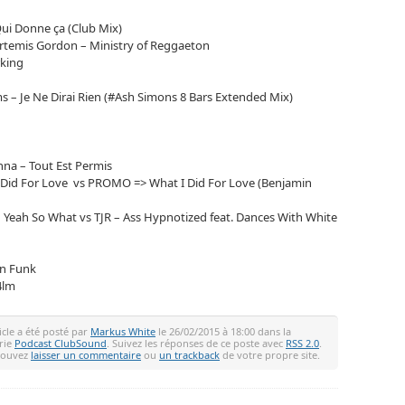
i Donne ça (Club Mix)
Artemis Gordon – Ministry of Reggaeton
rking
s – Je Ne Dirai Rien (#Ash Simons 8 Bars Extended Mix)
nna – Tout Est Permis
 I Did For Love vs PROMO => What I Did For Love (Benjamin
Ah Yeah So What vs TJR – Ass Hypnotized feat. Dances With White
wn Funk
4lm
icle a été posté par
Markus White
le 26/02/2015 à 18:00 dans la
rie
Podcast ClubSound
. Suivez les réponses de ce poste avec
RSS 2.0
.
pouvez
laisser un commentaire
ou
un trackback
de votre propre site.