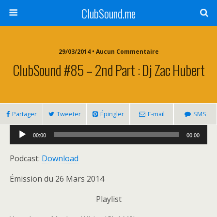
ClubSound.me
29/03/2014 • Aucun Commentaire
ClubSound #85 – 2nd Part : Dj Zac Hubert
Partager
Tweeter
Épingler
E-mail
SMS
Lecteur
00:00
00:00
audio
Podcast:
Download
Émission du 26 Mars 2014
Playlist