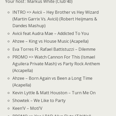
Your host : Markus White (Club’40)
INTRO => Avicii – Hey Brother vs Hey Wizard
(Martin Garrix Vs. Avicii) (Robert Heijmans &
Dandes Mashup)
Avicii feat Audra Mae – Addicted To You
Ahzee – King vs House Music (Acapella)
Eva Torres Ft. Rafael Battistuzzi – Dilemme
PROMO => Watch Cannon For This (Ismael
Aguilera Private Mash) vs Party Rock Anthem
(Accapella)
Ahzee – Born Again vs Been a Long Time
(Acapella)
Kevin Lyttle & Matt Houston – Turn Me On
Showtek – We Like to Party
Keen’V – Moti’V