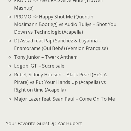
PROMO => Yee LRAD Alive Flute (TibWell
Mashup)
PROMO => Happy Shot Me (Quentin
Mosimann Bootleg) vs Audio Bullys – Shot You
Down vs Technologic (Acapella)
DJ Assad feat Papi Sanchez & Luyanna –
Enamorame (Oui Bébé) (Version Française)
Tony Junior – Twerk Anthem
Logobi GT – Sucre sale
Rebel, Sidney Housen – Black Pearl (He’s A
Pirate) vs Put Your Hands Up (Acapella) vs
Right on time (Acapella)
Major Lazer feat. Sean Paul – Come On To Me
Your Favorite GuestDj : Zac Hubert