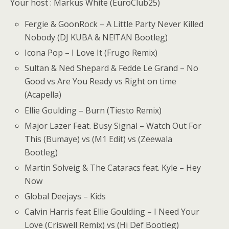
Your host : Markus White (EuroClub25)
Fergie & GoonRock – A Little Party Never Killed
Nobody (DJ KUBA & NE!TAN Bootleg)
Icona Pop – I Love It (Frugo Remix)
Sultan & Ned Shepard & Fedde Le Grand – No
Good vs Are You Ready vs Right on time
(Acapella)
Ellie Goulding – Burn (Tiesto Remix)
Major Lazer Feat. Busy Signal – Watch Out For
This (Bumaye) vs (M1 Edit) vs (Zeewala
Bootleg)
Martin Solveig & The Cataracs feat. Kyle – Hey
Now
Global Deejays – Kids
Calvin Harris feat Ellie Goulding – I Need Your
Love (Criswell Remix) vs (Hi Def Bootleg)