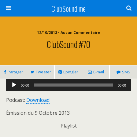
ClubSound.me
12/10/2013 • Aucun Commentaire
ClubSound #70
Partager
Tweeter
Épingler
E-mail
SMS
Lecteur
00:00
00:00
audio
Podcast:
Download
Émission du 9 Octobre 2013
Playlist