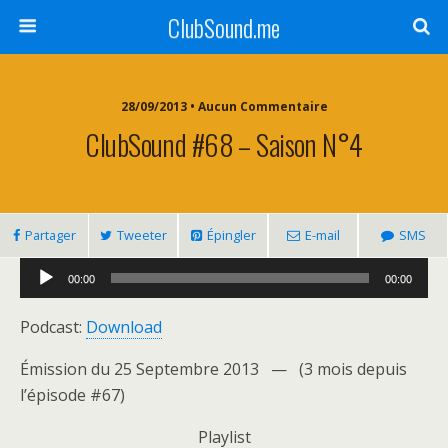
ClubSound.me
28/09/2013 • Aucun Commentaire
ClubSound #68 – Saison N°4
Partager
Tweeter
Épingler
E-mail
SMS
Lecteur
00:00
00:00
audio
Podcast:
Download
Émission du 25 Septembre 2013 — (3 mois depuis
l’épisode #67)
Playlist