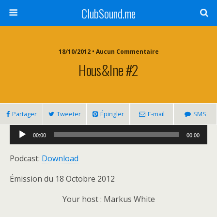
ClubSound.me
18/10/2012 • Aucun Commentaire
Hous&ine #2
Partager
Tweeter
Épingler
E-mail
SMS
Lecteur
00:00
00:00
audio
Podcast:
Download
Émission du 18 Octobre 2012
Your host : Markus White