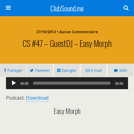
ClubSound.me
27/10/2012 • Aucun Commentaire
CS #47 – GuestDJ – Easy Morph
Partager
Tweeter
Épingler
E-mail
SMS
Lecteur
00:00
00:00
audio
Podcast:
Download
Easy Morph