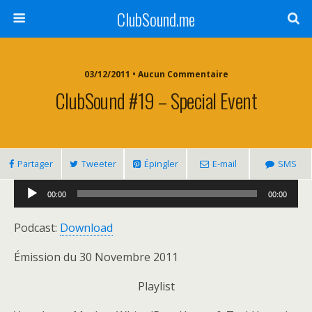
ClubSound.me
03/12/2011 • Aucun Commentaire
ClubSound #19 – Special Event
Partager
Tweeter
Épingler
E-mail
SMS
Lecteur
00:00
00:00
audio
Podcast:
Download
Émission du 30 Novembre 2011
Playlist